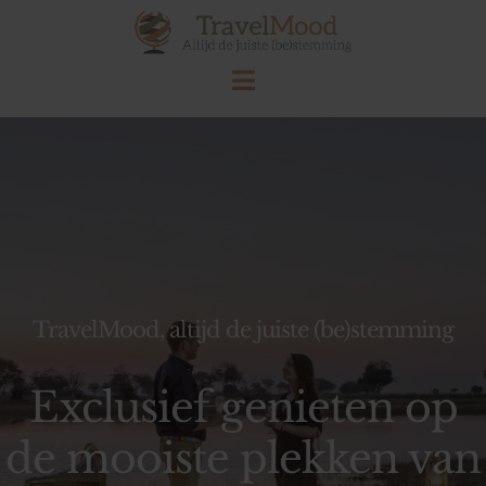
Ga
naar
inhoud
Toggle
Navigation
Home
Landen
Thema’s
TravelMood, altijd de juiste (be)stemming
Blog
Exclusief genieten op
Over TravelMood
de mooiste plekken van