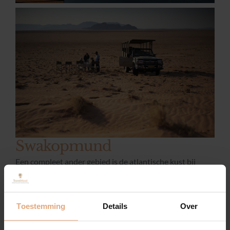
Swakopmund
Een compleet ander gebied is de atlantische kust bij
Swakopmund. Dit is de plek waar de immense duinen de
donkere wateren van de Atlantische Oceaan ontmoeten.
Hier kunt u genieten van de meest romige oesters ter
Toestemming
Details
Over
wereld (vind in persoonlijk) tijdens een catamaran
excursie. Ook kunt u diverse activiteiten doen in de