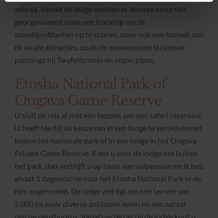
zebra’s. Vanuit de lodge worden er diverse excursies
georganiseerd zoals een tracking om de
woestijnolifanten op te sporen, maar ook een bezoek aan
de locale attracties, zoals de eeuwenoude bushman
paintings bij Twyfelfontein en organ pipes.
Etosha National Park of
Ongava Game Reserve
U sluit de reis af met een bezoek aan een safari reservaat.
U heeft hierbij de keuze om in een lodge te verblijven net
buiten het nationale park of in een lodge in het Ongava
Private Game Reserve. Kiest u voor de lodge net buiten
het park, dan verblijft u op basis van volpension en ik heb
alvast 1 dagexcursie naar het Etosha National Park in de
reis opgenomen. De lodge zelf ligt om een terrein van
5.000 ha waar diverse antilopen leven en een aantal
rescue neushoorns. Vanaf uw terras bij de lodge kunt u