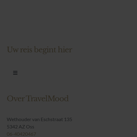
Uw reis begint hier
Toggle
Navigation
Landen
Over TravelMood
Reisthema’s
Wethouder van Eschstraat 135
5342 AZ Oss
Blog
06-40420467