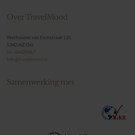
Landen
Over TravelMood
Reisthema’s
Wethouder van Eschstraat 135
5342 AZ Oss
Blog
06-40420467
info@travelmood.nl
Over TravelMood
Samenwerking met
Reisvoorwaarden
Contact