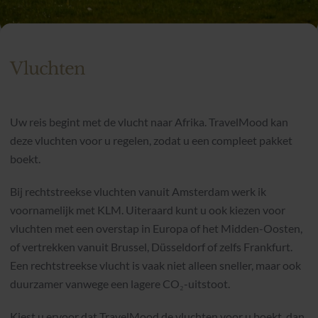
Vluchten
Uw reis begint met de vlucht naar Afrika. TravelMood kan
deze vluchten voor u regelen, zodat u een compleet pakket
boekt.
Bij rechtstreekse vluchten vanuit Amsterdam werk ik
voornamelijk met KLM. Uiteraard kunt u ook kiezen voor
vluchten met een overstap in Europa of het Midden-Oosten,
of vertrekken vanuit Brussel, Düsseldorf of zelfs Frankfurt.
Een rechtstreekse vlucht is vaak niet alleen sneller, maar ook
duurzamer vanwege een lagere CO₂-uitstoot.
Kiest u ervoor dat TravelMood de vluchten voor u boekt, dan