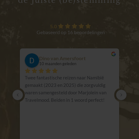
de juiste (be)stemming
5.0
Gebaseerd op 16 beoordelingen
Dino van Amersfoort
Ingri
10 maanden geleden
10 ma
Twee fantastische reizen naar Namibië 
Marjolein Sc
gemaakt (2023 en 2025) die zorgvuldig 
ongelooflijk 
waren samengesteld door Marjolein van 
t/m Z is in de
Travelmood. Beiden in 1 woord perfect! 
geregeld zoda
Voor een perfecte Afrika reis, zoek niet 
over na hoef
verder maar contact Travelmood!
konden genie
herinneringe
ranger Tibo v
personeel va