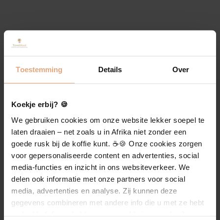
Neem contact op
Uw reis begint hier
Toestemming
Details
Over
Toggle
Navigation
Koekje erbij? 🍪
Landen
We gebruiken cookies om onze website lekker soepel te
Over TravelMood
laten draaien – net zoals u in Afrika niet zonder een
Reisthema’s
goede rusk bij de koffie kunt. ☕️🍪 Onze cookies zorgen
voor gepersonaliseerde content en advertenties, social
Wethouder van Eschstraat 135
media-functies en inzicht in ons websiteverkeer. We
5342 AZ Oss
Blog
delen ook informatie met onze partners voor social
06-40420467
media, advertenties en analyse. Zij kunnen deze
info@travelmood.nl
gegevens combineren met andere info die u met ze hebt
Over TravelMood
gedeeld of die ze hebben verzameld via uw gebruik van