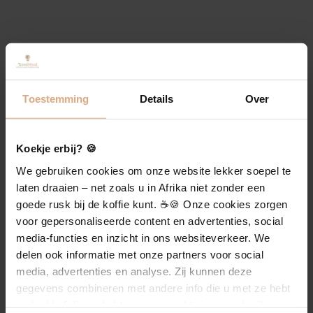
Neem contact op
Uw reis begint hier
Toestemming
Details
Over
Toggle
Navigation
Koekje erbij? 🍪
Landen
We gebruiken cookies om onze website lekker soepel te
Over TravelMood
laten draaien – net zoals u in Afrika niet zonder een
Reisthema’s
goede rusk bij de koffie kunt. ☕️🍪 Onze cookies zorgen
voor gepersonaliseerde content en advertenties, social
Wethouder van Eschstraat 135
media-functies en inzicht in ons websiteverkeer. We
5342 AZ Oss
Blog
delen ook informatie met onze partners voor social
06-40420467
media, advertenties en analyse. Zij kunnen deze
info@travelmood.nl
gegevens combineren met andere info die u met ze hebt
Over TravelMood
gedeeld of die ze hebben verzameld via uw gebruik van