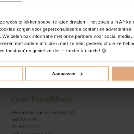
 website lekker soepel te laten draaien – net zoals u in Afrika
e cookies zorgen voor gepersonaliseerde content en advertenties,
. We delen ook informatie met onze partners voor social media, 
eren met andere info die u met ze hebt gedeeld of die ze hebb
les toestaan’ en geniet verder – zonder kruimels! 😋
Aanpassen
Over TravelMood
Wethouder van Eschstraat 135
5342 AZ Oss
06-40420467
info@travelmood.nl