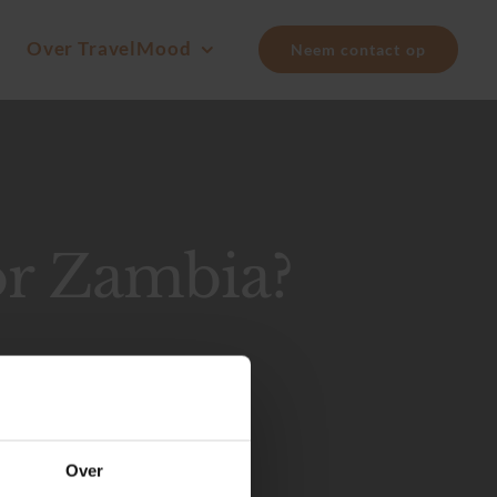
Over TravelMood
Neem contact op
or Zambia?
Over