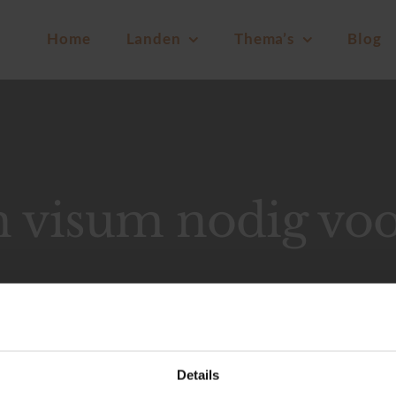
Home
Landen
Thema’s
Blog
n visum nodig vo
Details