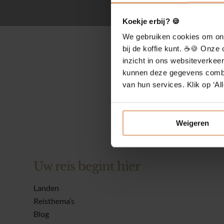
Koekje erbij? 🍪
We gebruiken cookies om onze
bij de koffie kunt. ☕️🍪 Onz
inzicht in ons websiteverkeer
kunnen deze gegevens combin
van hun services. Klik op ‘Al
Weigeren
Uw reis begint hier
Landen
Reisthema’s
Blog