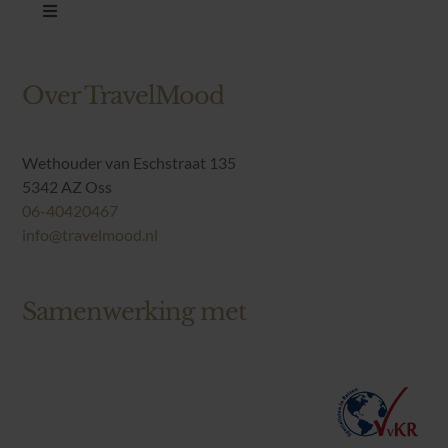
Toggle
Navigation
Landen
Over TravelMood
Reisthema’s
Wethouder van Eschstraat 135
5342 AZ Oss
Blog
06-40420467
info@travelmood.nl
Over TravelMood
Samenwerking met
Reisvoorwaarden
Contact