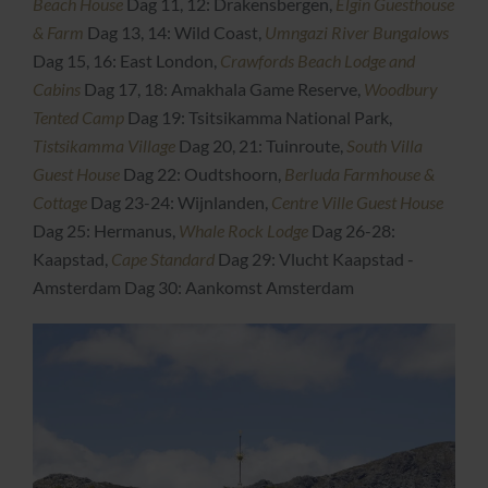
Beach House
Dag 11, 12: Drakensbergen,
Elgin Guesthouse
& Farm
Dag 13, 14: Wild Coast,
Umngazi River Bungalows
Dag 15, 16: East London,
Crawfords Beach Lodge and
Cabins
Dag 17, 18: Amakhala Game Reserve,
Woodbury
Tented Camp
Dag 19: Tsitsikamma National Park,
Tistsikamma Village
Dag 20, 21: Tuinroute,
South Villa
Guest House
Dag 22: Oudtshoorn,
Berluda Farmhouse &
Cottage
Dag 23-24: Wijnlanden,
Centre Ville Guest House
Dag 25: Hermanus,
Whale Rock Lodge
Dag 26-28:
Kaapstad,
Cape Standard
Dag 29: Vlucht Kaapstad -
Amsterdam Dag 30: Aankomst Amsterdam